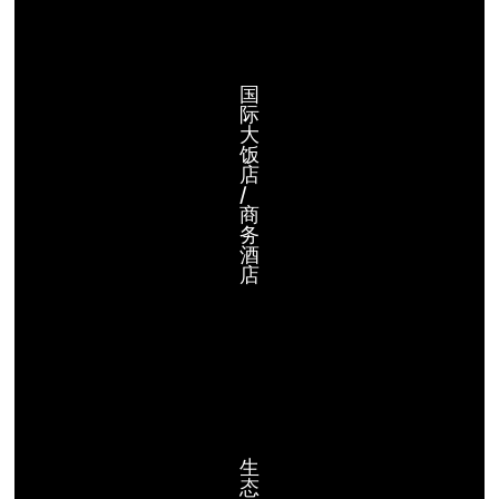
国
际
大
饭
店
/
商
务
酒
店
生
态