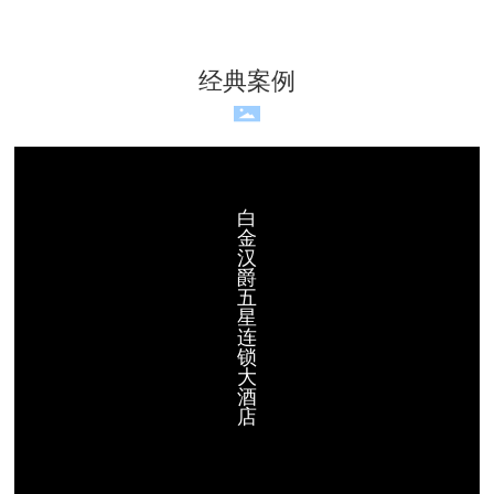
经典案例
白
金
汉
爵
五
星
连
锁
大
酒
店