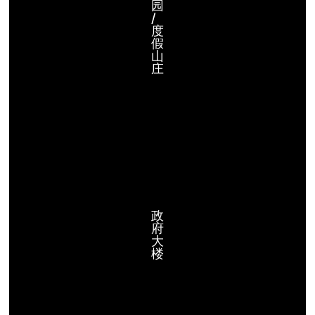
园
/
度
假
山
庄
政
府
大
楼