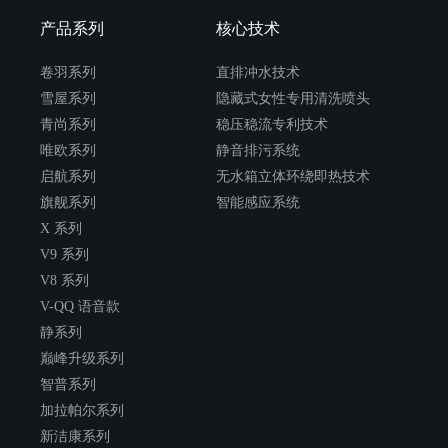
辽宁省辽阳市辽阳县辽阳县马可波罗
产品系列
核心技术
卷羽系列
直排冲水技术
雪屋系列
隐藏式女性专用清洗喷头
辽阳文圣区维卫
青尚系列
稳压稳流专利技术
辽宁省辽阳市文圣区辽阳市欧亚达市场
唯欧系列
静音排污系统
一楼维卫专卖店
启航系列
无水箱立体环绕即热技术
旗舰系列
智能感应系统
X 系列
锦州凌河区维卫
V9 系列
辽宁省锦州市凌河区锦州洪星美凯龙一
楼阿波罗卫浴
V8 系列
V-QQ 语音款
静系列
锦州太和区维卫
巅峰升级系列
辽宁省锦州市太和区锦州光彩市场3号厅
智普系列
南门市6-15.16（阿波罗卫浴）
加拉帕尔系列
新洁康系列