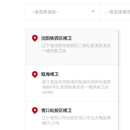
沈阳铁西区维卫
辽宁省沈阳市铁西区二路红星美凯龙负
一楼邦荻卫浴
瓯海维卫
浙江省温州市瓯海区瓯海区梧田街道慈
湖路8号红星国际家居馆一楼伊奈卫浴
A8008
营口站前区维卫
辽宁省营口市站前区营口市北方陶瓷商
城19-22号