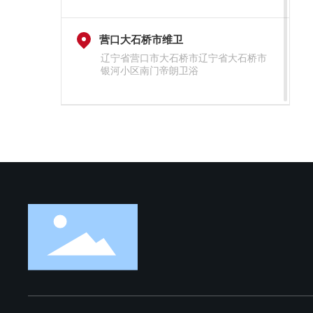
营口大石桥市维卫
辽宁省营口市大石桥市辽宁省大石桥市
银河小区南门帝朗卫浴
沈阳康平县维卫
辽宁省沈阳市康平县康平建材街边店兴
达整装
沈阳大东区维卫
辽宁省沈阳市大东区沈阳大东陶瓷城二
楼维卫智能马桶专卖店
辽阳首山镇维卫